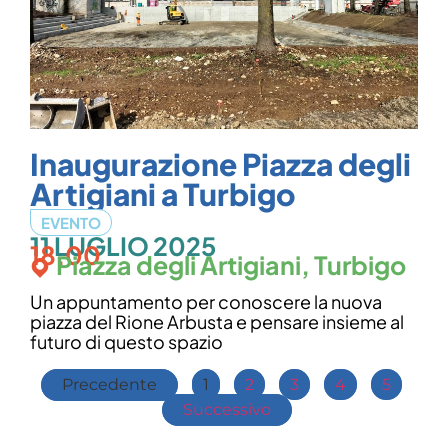
Inaugurazione Piazza degli
Artigiani a Turbigo
EVENTO
11 LUGLIO 2025
18.00
Piazza degli Artigiani, Turbigo
Un appuntamento per conoscere la nuova
piazza del Rione Arbusta e pensare insieme al
futuro di questo spazio
Precedente
1
2
3
4
5
Successivo