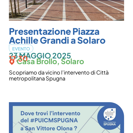
Presentazione Piazza
Achille Grandi a Solaro
EVENTO
23 MAGGIO 2025
17.30
Casa Brollo, Solaro
Scopriamo da vicino l’intervento di Città
metropolitana Spugna