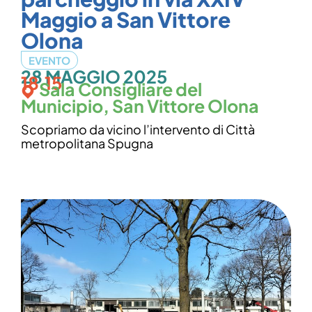
Maggio a San Vittore
Olona
EVENTO
28 MAGGIO 2025
18.15
Sala Consigliare del
Municipio, San Vittore Olona
Scopriamo da vicino l’intervento di Città
metropolitana Spugna