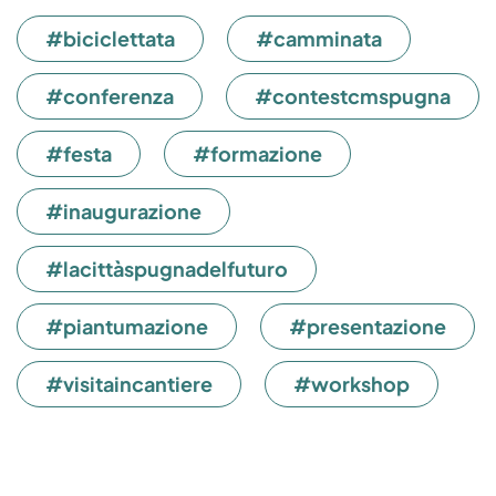
#biciclettata
#camminata
#conferenza
#contestcmspugna
#festa
#formazione
#inaugurazione
#lacittàspugnadelfuturo
#piantumazione
#presentazione
#visitaincantiere
#workshop