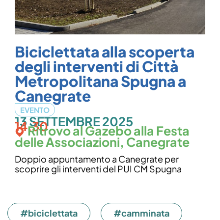
Biciclettata alla scoperta
degli interventi di Città
Metropolitana Spugna a
Canegrate
EVENTO
13 SETTEMBRE 2025
14.30
Ritrovo al Gazebo alla Festa
delle Associazioni, Canegrate
Doppio appuntamento a Canegrate per
scoprire gli interventi del PUI CM Spugna
#biciclettata
#camminata