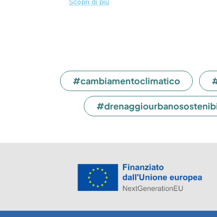
Scopri di più
#cambiamentoclimatico
#
#drenaggiourbanosostenibi