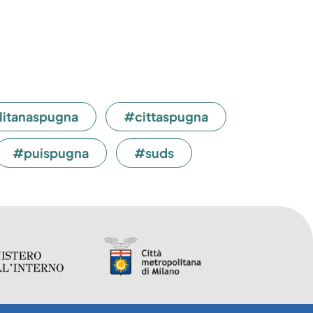
litanaspugna
#cittaspugna
#puispugna
#suds