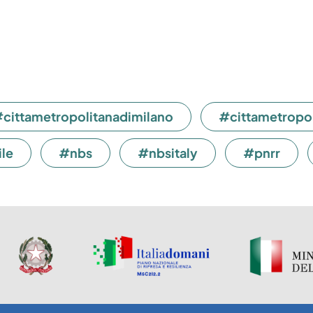
cittametropolitanadimilano
#cittametropo
le
#nbs
#nbsitaly
#pnrr