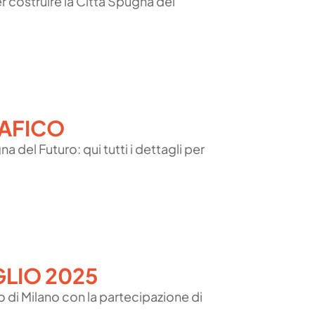
r costruire la Città Spugna del
RAFICO
 del Futuro: qui tutti i dettagli per
GLIO 2025
o di Milano con la partecipazione di