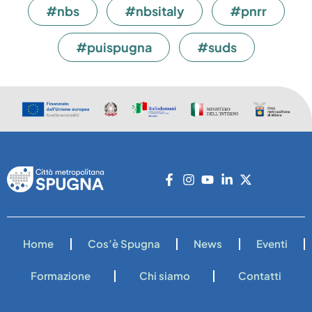
#nbs
#nbsitaly
#pnrr
#puispugna
#suds
Home
Cos’è Spugna
News
Eventi
Formazione
Chi siamo
Contatti