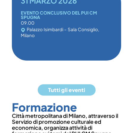
31 MARZO 2026
EVENTO CONCLUSIVO DEL PUI CM
P
SPUGNA
R
09.00
1
Palazzo Isimbardi – Sala Consiglio,
Milano
Tutti gli eventi
Formazione
Città metropolitana di Milano, attraverso il
Servizio di promozione culturale ed
economica, organizza attività di