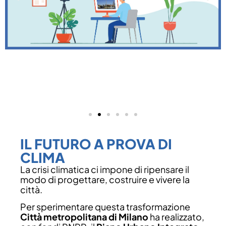
IL FUTURO A PROVA DI
CLIMA
LA CITTÀ
La crisi climatica ci impone di ripensare il
SPUGNA DEL
modo di progettare, costruire e vivere la
FUTURO –
città.
CONTEST
Per sperimentare questa trasformazione
FOTOGRAFICO
Città metropolitana di Milano
ha realizzato,