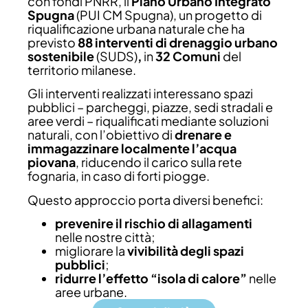
con fondi PNRR, il
Piano Urbano Integrato
SCOPRI I
Spugna
(PUI CM Spugna), un progetto di
PROGETTI
riqualificazione urbana naturale che ha
VINCITORI!
previsto
88 interventi di drenaggio urbano
sostenibile
(SUDS)
,
in
32 Comuni
del
territorio milanese.
Gli interventi realizzati interessano spazi
pubblici – parcheggi, piazze, sedi stradali e
aree verdi – riqualificati mediante soluzioni
naturali, con l’obiettivo di
drenare e
immagazzinare localmente l’acqua
piovana
, riducendo il carico sulla rete
fognaria, in caso di forti piogge.
Questo approccio porta diversi benefici:
prevenire il rischio di allagamenti
nelle nostre città;
migliorare la
vivibilità degli spazi
pubblici
;
ridurre l’effetto “isola di calore”
nelle
aree urbane.