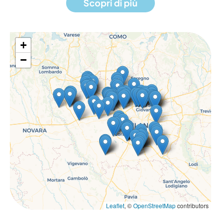
Scopri di più
+
−
Leaflet
, ©
OpenStreetMap
contributors