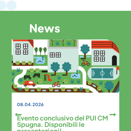
News
08.04.2026
26
Evento conclusivo del PUI CM
Spugna. Disponibili le
DN
presentazioni!