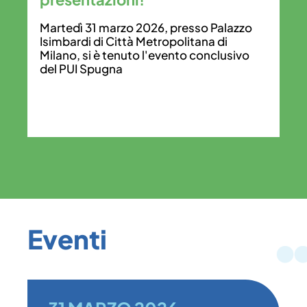
co
S
Martedì 31 marzo 2026, presso Palazzo
Isimbardi di Città Metropolitana di
Co
Milano, si è tenuto l'evento conclusivo
PU
del PUI Spugna
Si
mo
im
ca
Eventi