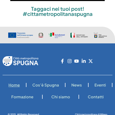
Taggaci nei tuoi post!
#cittametropolitanaspugna
Home
Cos’è Spugna
News
Eventi
Formazione
Chi siamo
Contatti
© 2025. All Rights Reserved
Città metropolitana di Milano