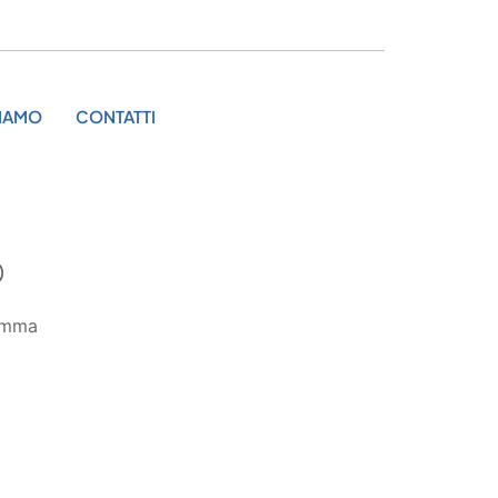
SIAMO
CONTATTI
O
amma