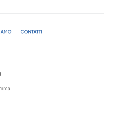
SIAMO
CONTATTI
O
amma